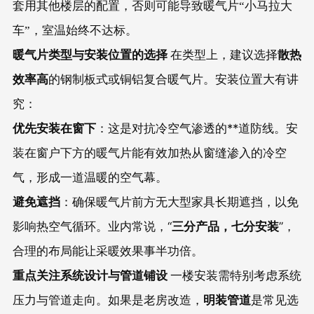
套用其他楼层的配置，否则可能导致暖气片“小马拉大
车”，室温始终不达标。
暖气片类型与安装位置的选择
散热
在类型上，建议选择
效率高
的钢制板式或铜铝复合暖气片。安装位置大有讲
究：
优先安装在窗下
：这是对抗冷空气渗透的**道防线。安
装在窗户下方的暖气片能有效加热从窗缝渗入的冷空
气，形成一道温暖的空气幕。
避免遮挡
：确保暖气片前方无大型家具长期遮挡，以免
影响热空气循环。业内常说，“
三分产品，七分安装
”，
合理的布局能让采暖效果事半功倍。
重点关注系统设计与管道铺设
一楼安装需特别考虑系统
明装管道
压力与管道走向。如果是老房改造，
是常见选