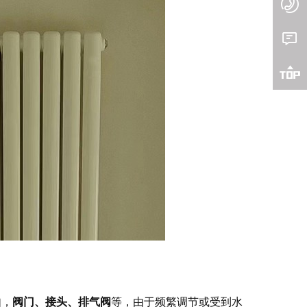



如，
阀门、接头、排气阀
等，由于频繁调节或受到水