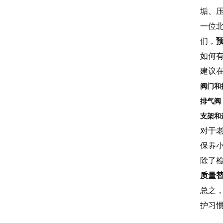
垢、
一位
们，
如何
建议
阀门和
排气阀
支架和
对于
保养
除了
质量
总之
护习惯