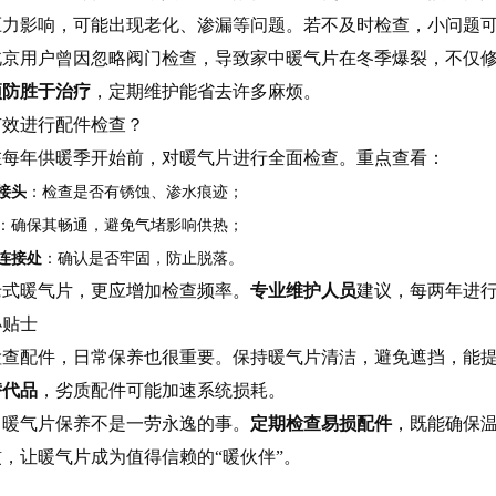
压力影响，可能出现老化、渗漏等问题。若不及时检查，小问题
北京用户曾因忽略阀门检查，导致家中暖气片在冬季爆裂，不仅
预防胜于治疗
，定期维护能省去许多麻烦。
有效进行配件检查？
在每年供暖季开始前，对暖气片进行全面检查。重点查看：
接头
：检查是否有锈蚀、渗水痕迹；
：确保其畅通，避免气堵影响供热；
连接处
：确认是否牢固，防止脱落。
老式暖气片，更应增加检查频率。
专业维护人员
建议，每两年进
小贴士
检查配件，日常保养也很重要。保持暖气片清洁，避免遮挡，能
替代品
，劣质配件可能加速系统损耗。
，暖气片保养不是一劳永逸的事。
定期检查易损配件
，既能确保
，让暖气片成为值得信赖的“暖伙伴”。